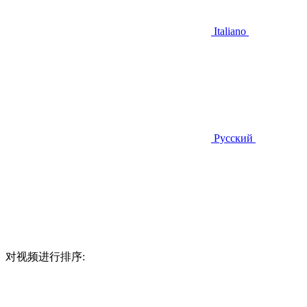
Italiano
Русский
对视频进行排序: